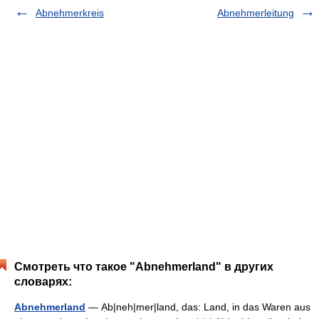
Abnehmerkreis
Abnehmerleitung
Смотреть что такое "Abnehmerland" в других
словарях:
Abnehmerland
— Ạb|neh|mer|land, das: Land, in das Waren aus