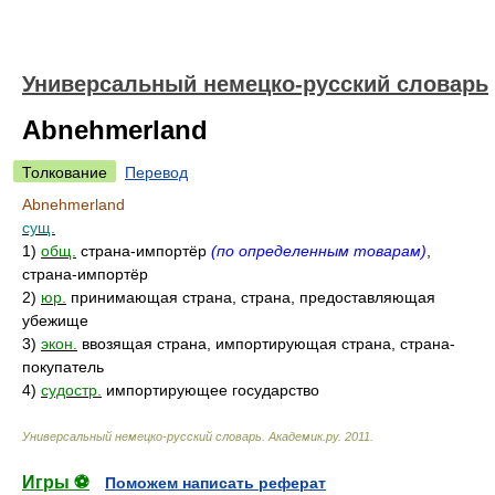
Универсальный немецко-русский словарь
Abnehmerland
Толкование
Перевод
Abnehmerland
сущ.
1)
общ.
страна-импортёр
(по определенным товарам)
,
страна-импортёр
2)
юр.
принимающая страна, страна, предоставляющая
убежище
3)
экон.
ввозящая страна, импортирующая страна, страна-
покупатель
4)
судостр.
импортирующее государство
Универсальный немецко-русский словарь
.
Академик.ру
.
2011
.
Игры ⚽
Поможем написать реферат