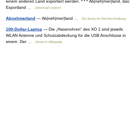
einem anderen Land exportiert werden. * * * Ạb|neh|mer|land, das:
Exportland …
Universal-Lexikon
Abnehmerland
— Ạb|neh|mer|land …
Die deutsche Rechtschreibung
100-Dollar-Laptop
— Die „Hasenohren“ des XO 1 sind jeweils
WLAN Antenne und Schutzabdeckung für die USB Anschlüsse in
einem. Der …
Deutsch Wikipedia